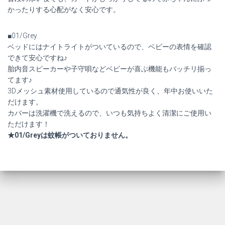
持
かったりする心配がなく安心です。
ち
運
■01/Grey
び
ベッドにはナイトライトがついているので、ベビーの表情を確認
赤
できて安心ですね♪
ち
胎内音スピーカーや子守唄などベビーが喜ぶ機能もバッチリ揃っ
ゃ
てます♪
ん
3Dメッシュ素材使用しているので通気性が良く、年中お使いいた
寝
だけます。
返
カバーは洗濯機で洗えるので、いつも気持ちよく清潔にご使用い
り
ただけます！
防
★01/Greyは蚊帳がついておりません。
止
リ
ュ
ッ
ク
quantity