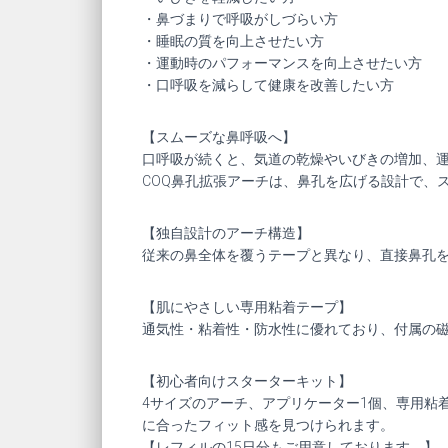
・鼻づまりで呼吸がしづらい方
・睡眠の質を向上させたい方
・運動時のパフォーマンスを向上させたい方
・口呼吸を減らして健康を改善したい方
【スムーズな鼻呼吸へ】
口呼吸が続くと、気道の乾燥やいびきの増加、
COQ鼻孔拡張アーチは、鼻孔を広げる設計で、
【独自設計のアーチ構造】
従来の鼻全体を覆うテープと異なり、直接鼻孔
【肌にやさしい専用粘着テープ】
通気性・粘着性・防水性に優れており、付属の
【初心者向けスターターキット】
4サイズのアーチ、アプリケーター1個、専用粘
に合ったフィット感を見つけられます。
【レフィルの15日分もご用意しております。】