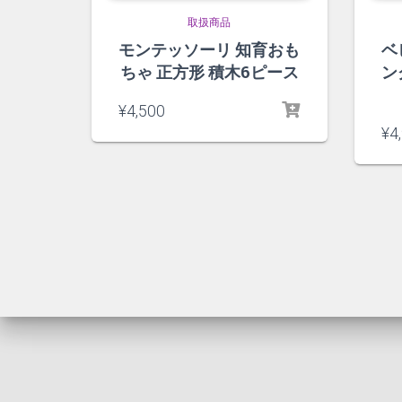
取扱商品
モンテッソーリ 知育おも
ベ
ちゃ 正方形 積木6ピース
ン
¥
4,500
¥
4