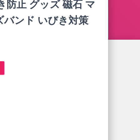
き防止 グッズ 磁石 マ
ズバンド いびき対策