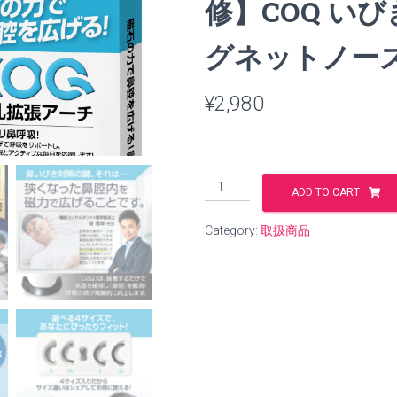
修】COQ いび
グネットノー
¥
2,980
【理
ADD TO CART
学
療
Category:
取扱商品
法
士
X
睡
眠
の
専
門