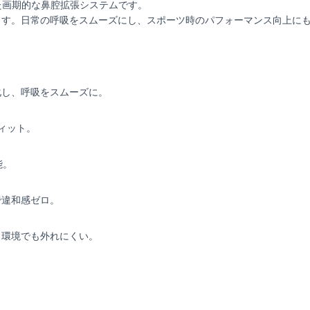
た画期的な鼻腔拡張システムです。
ー
ます。日常の呼吸をスムーズにし、スポーツ時のパフォーマンス向上に
ズ
バ
ン
ド
い
化し、呼吸をスムーズに。
び
き
ィット。
対
策
quantity
能。
で違和感ゼロ。
く環境でも外れにくい。