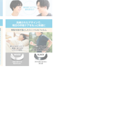
家
が
監
修】
COQ
い
び
き
防
止
グ
ッ
ズ
磁
石
マ
グ
ネ
ッ
ト
ノ