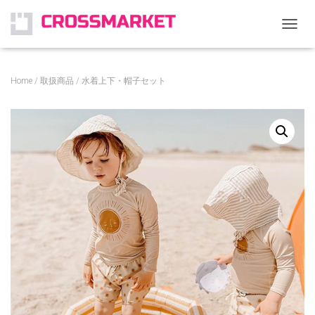
ナ
ビ
ゲ
ー
Home
/
取扱商品
/ 水着上下・帽子セット
シ
ョ
ン
を
切
り
替
え