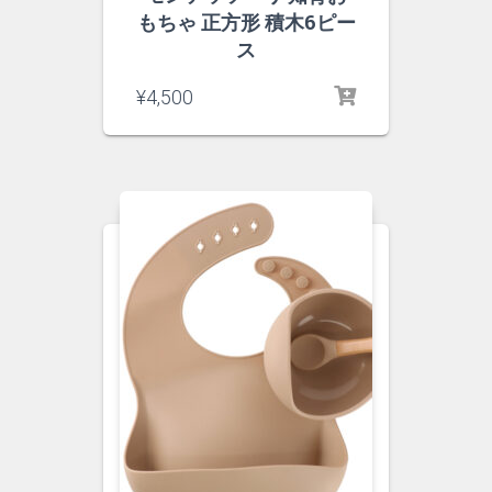
もちゃ 正方形 積木6ピー
ス
¥
4,500