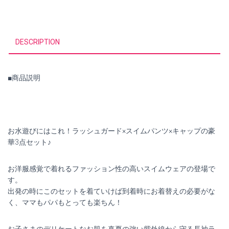
下・
帽
子
セ
DESCRIPTION
ッ
ト
quantity
■商品説明
お水遊びにはこれ！ラッシュガード×スイムパンツ×キャップの豪
華3点セット♪
お洋服感覚で着れるファッション性の高いスイムウェアの登場で
す。
出発の時にこのセットを着ていけば到着時にお着替えの必要がな
く、ママもパパもとっても楽ちん！