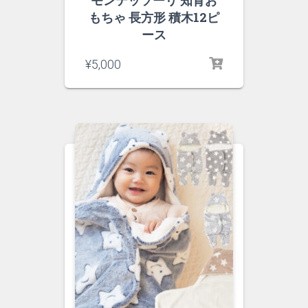
もちゃ 長方形 積木12ピ
ース
¥
5,000