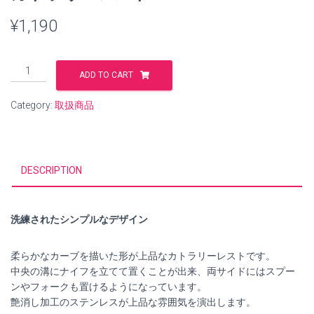
¥
1,190
カ
ADD TO CART
ト
ラ
Category:
取扱商品
リ
ー
レ
ス
DESCRIPTION
ト
quantity
洗練されたシンプルなデザイン
柔らかなカーブを描いた形が上品なカトラリーレストです。
中央の溝にナイフを立てて置くことが出来、両サイドにはスプー
ンやフォークも置けるようになっています。
艶消し加工のステンレスが上品な雰囲気を演出します。