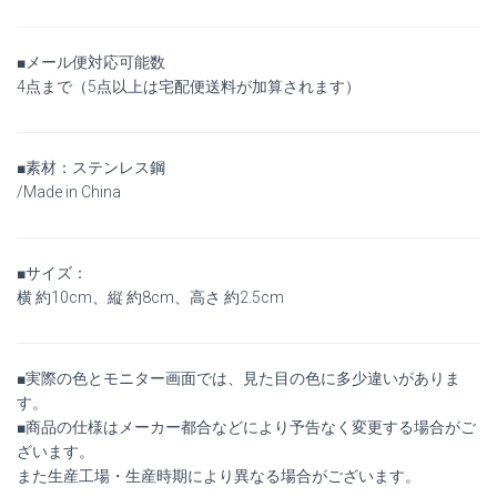
■メール便対応可能数
4点まで（5点以上は宅配便送料が加算されます）
■素材：ステンレス鋼
/Made in China
■サイズ：
横 約10cm、縦 約8cm、高さ 約2.5cm
■実際の色とモニター画面では、見た目の色に多少違いがありま
す。
■商品の仕様はメーカー都合などにより予告なく変更する場合がご
ざいます。
また生産工場・生産時期により異なる場合がございます。