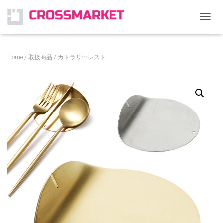
ナ
ビ
ゲ
ー
Home
/
取扱商品
/ カトラリーレスト
シ
ョ
ン
を
切
り
替
え